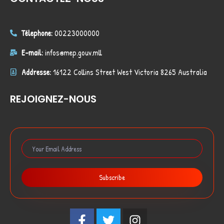
Télephone:
00223000000
E-mail:
infos@mep.gouv.mll
Addresse:
16122 Collins Street West Victoria 8265 Australia
REJOIGNEZ-NOUS
Subscribe
F
T
I