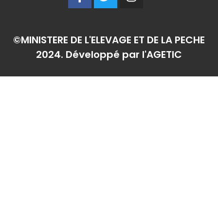
a
w
n
c
i
s
e
t
t
b
t
a
©MINISTERE DE L'ELEVAGE ET DE LA PECHE
o
e
g
2024. Développé par l'AGETIC
o
r
r
k
a
-
m
f